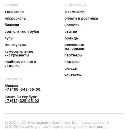
каталог
информация
телескопы
о компании
микроскопы
оплата и доставка
бинокли
новости
зрительные трубы
статьи
лупы
бренды
монокуляры
рекламные
материалы
измерительные
инструменты
партнеры
приборы ночного
подарки
видения
склады
контакты
контакты
Москва:
+7 (495) 649-85-00
Санкт-Петербург:
+7 (812) 325-05-02
© 2005–2026 Компания «Левенгук». Все права защищены.
© 2026 Discovery, а также соответствующие логотипы и