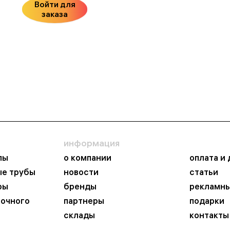
Войти для
заказа
информация
пы
о компании
оплата и
ые трубы
новости
статьи
ры
бренды
рекламны
ночного
партнеры
подарки
склады
контакты