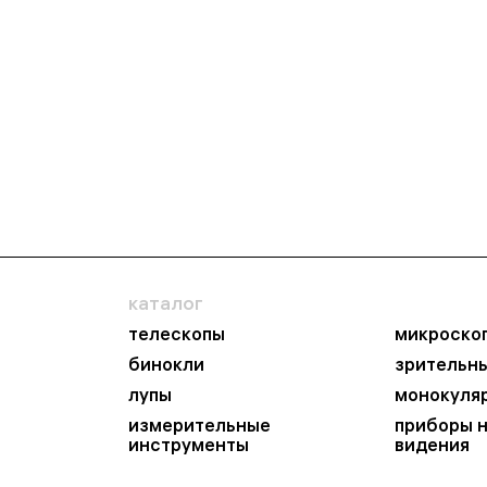
каталог
телескопы
микроско
бинокли
зрительн
лупы
монокуля
измерительные
приборы 
инструменты
видения