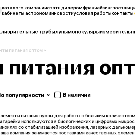
каталог
о компании
стать дилером
франчайзинг
поставщи
кабинеты астрономии
новости
условия работы
контакты
кли
зрительные трубы
лупы
монокуляры
измерительн
нты питания оптом
 питания оп
В наличии
По популярности
лементы питания нужны для работы с большим количеством 
атарейки используются в биологических и цифровых микрос
иноклях со стабилизацией изображения, лазерных дальномер
аша компания занимается поставками качественных элемент