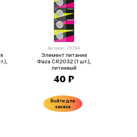
Артикул: 79766
ия
Элемент питания
.),
Фаza CR2032 (1 шт.),
литиевый
40 ₽
Войти для
заказа