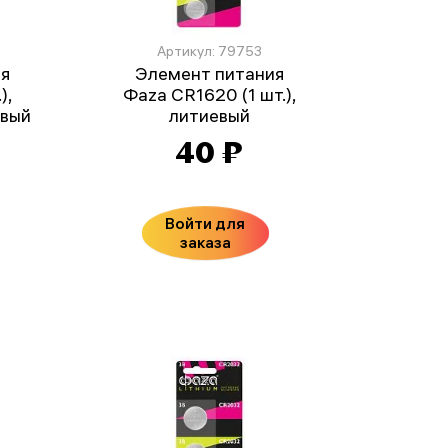
Артикул: 79753
ия
Элемент питания
),
Фаza CR1620 (1 шт.),
овый
литиевый
40 ₽
Войти для
заказа