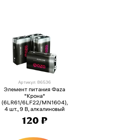
Артикул: 86536
Элемент питания Фаzа
"Крона"
(6LR61/6LF22/MN1604),
4 шт., 9 В, алкалиновый
120 ₽