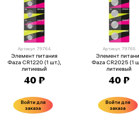
Артикул: 79764
Артикул: 79765
Элемент питания
Элемент питан
Фаza CR1220 (1 шт.),
Фаza CR2025 (1 шт
литиевый
литиевый
40 ₽
40 ₽
Войти для
Войти для
заказа
заказа