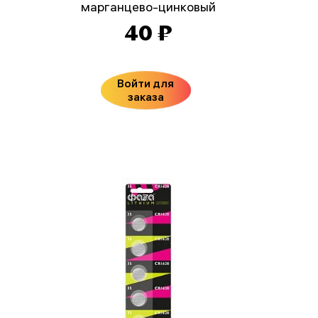
марганцево-цинковый
40 ₽
Войти для
заказа