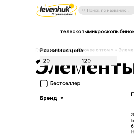
Поиск, по названию, артикулу, категории и др.
телескопы
микроскопы
бино
Главная
Розничная цена
Каталог
Прочее оптом
Элеме
Элементы
Бестселлер
Бренд
Э
Б
б
Н