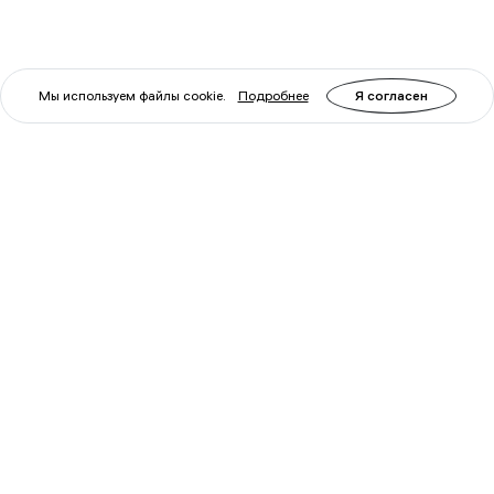
Мы используем файлы cookie.
Подробнее
Я согласен
Артикул: 78870
Артикул: 81511
Термощуп кулинарный
Термометр кулинарный
Levenhuk F20
Levenhuk Wezzer Cook
MT10
Уточните
Уточните
наличие у
наличие у
менеджера
менеджера
Войти
Войти