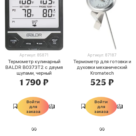
Артикул: 85871
Артикул: 87187
Термометр кулинарный
Термометр для готовки и
BALDR B0373T2 с двумя
духовки механический
щупами, черный
Kromatech
1 790 ₽
525 ₽
Войти
Войти
для
для
заказа
заказа