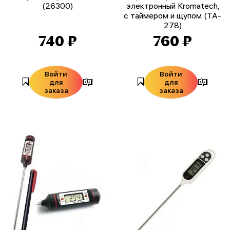
(26300)
электронный Kromatech,
с таймером и щупом (TA-
278)
740 ₽
760 ₽
Войти
Войти
для
для
заказа
заказа