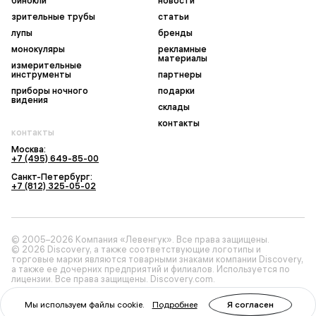
бинокли
новости
зрительные трубы
статьи
лупы
бренды
монокуляры
рекламные
материалы
измерительные
инструменты
партнеры
приборы ночного
подарки
видения
склады
контакты
контакты
Москва:
+7 (495) 649-85-00
Санкт-Петербург:
+7 (812) 325-05-02
© 2005–2026 Компания «Левенгук». Все права защищены.
© 2026 Discovery, а также соответствующие логотипы и
торговые марки являются товарными знаками компании Discovery,
а также ее дочерних предприятий и филиалов. Используется по
лицензии. Все права защищены. Discovery.com.
Мы используем файлы cookie.
Подробнее
Я согласен
Политика конфиденциальности