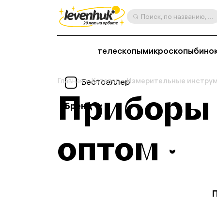
Поиск, по названию, артикулу, категории и др.
телескопы
микроскопы
бино
Главная
Бестселлер
Каталог
Измерительные инстру
Приборы 
Бренд
оптом