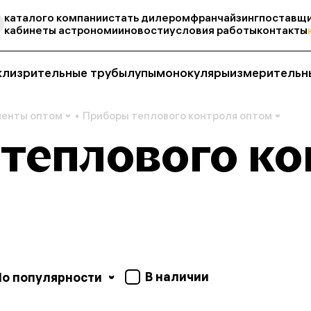
каталог
о компании
стать дилером
франчайзинг
поставщи
кабинеты астрономии
новости
условия работы
контакты
кли
зрительные трубы
лупы
монокуляры
измерительн
менты оптом
Приборы теплового контроля оптом
теплового ко
В наличии
По популярности