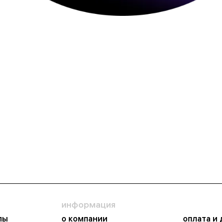
информация
пы
о компании
оплата и