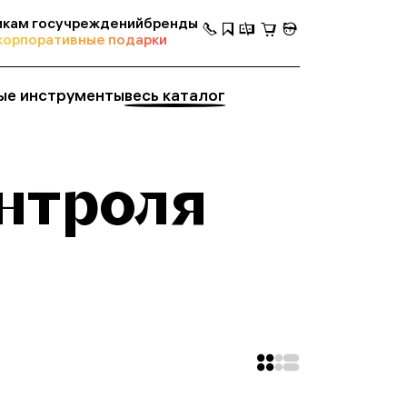
кам госучреждений
бренды
корпоративные подарки
ые инструменты
весь каталог
нтроля