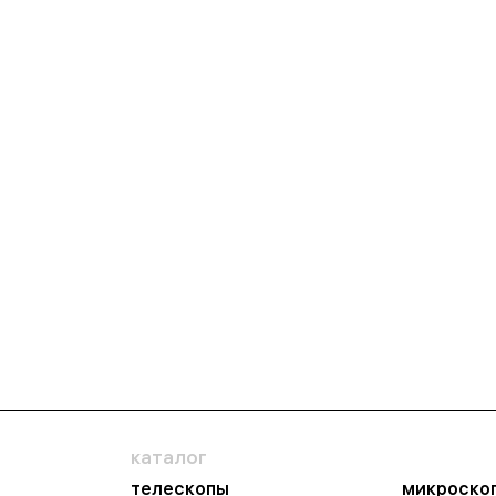
каталог
телескопы
микроско