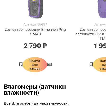
Артикул: 85687
Артикул
Детектор проводки Ermenrich Ping
Детектор пров
SM40
влажности («2 в 1
TM
2 790 ₽
1 9
Войти
Во
для
д
заказа
зак
Влагомеры (датчики
влажности)
Все Влагомеры (датчики влажности)