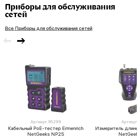
Приборы для обслуживания
сетей
Все Приборы для обслуживания сетей
Артикул: 85299
Артикул
Кабельный PoE-тестер Ermenrich
Измеритель длины
NetGeeks NP25
NetGee