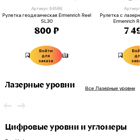
Артикул: 84586
Артикул
Рулетка геодезическая Ermenrich Reel
Рулетка с лазер
SL30
Ermenrich 
800 ₽
7 4
Войти
Во
для
д
заказа
зак
Лазерные уровни
Все Лазерные уровни
Цифровые уровни и угломеры