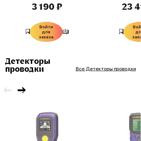
3 190 ₽
23 4
Войти
Во
для
д
заказа
зак
Детекторы
проводки
Все Детекторы проводки