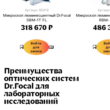
Артикул: 85616
Артикул
Микроскоп люминесцентный Dr.Focal
Микроскоп люмине
SBM-1T FL
RBM-
318 670 ₽
486 
Войти
Во
для
д
заказа
зак
Преимущества
оптических систем
Dr.Focal для
лабораторных
исследований