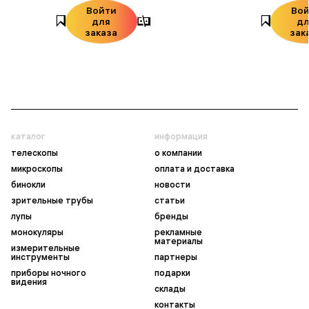
Войти
Во
для
д
заказа
зак
каталог
информация
телескопы
о компании
микроскопы
оплата и доставка
бинокли
новости
зрительные трубы
статьи
лупы
бренды
монокуляры
рекламные
материалы
измерительные
инструменты
партнеры
приборы ночного
подарки
видения
склады
контакты