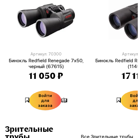
Артикул: 70300
Артикул
Бинокль Redfield Renegade 7x50,
Бинокль Redfield R
черный (67615)
(114
11 050 ₽
17 1
Войти
Во
для
д
заказа
зак
Зрительные
трубы
Все Зрительные трубы