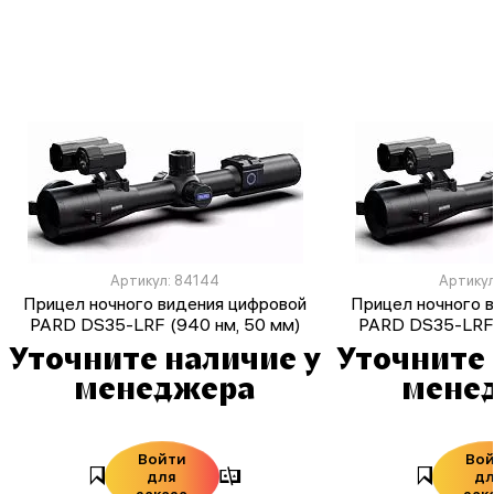
Артикул: 84144
Артикул
Прицел ночного видения цифровой
Прицел ночного 
PARD DS35-LRF (940 нм, 50 мм)
PARD DS35-LRF 
Уточните наличие у
Уточните 
менеджера
мене
Войти
Во
для
д