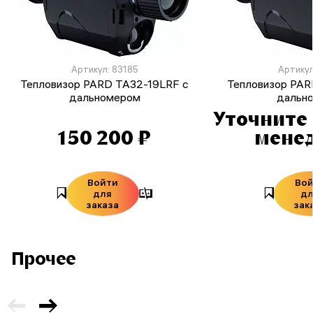
Артикул: 83185
Артикул
Тепловизор PARD TA32-19LRF с
Тепловизор PAR
дальномером
дальн
Уточните 
150 200 ₽
мене
Войти
Во
для
д
заказа
зак
Прочее