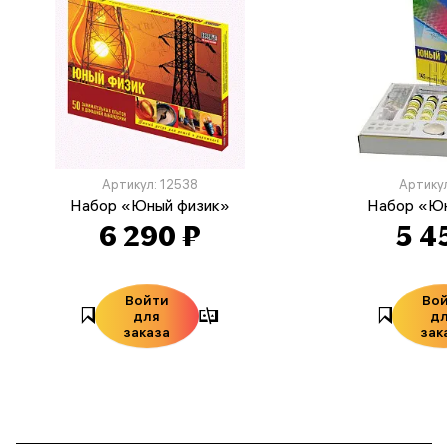
Артикул: 12538
Артикул
Набор «Юный физик»
Набор «Юн
6 290 ₽
5 4
Войти
Во
для
д
заказа
зак