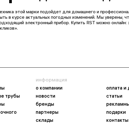
ехника этой марки подойдет для домашнего и профессионал
ыть в курсе актуальных погодных изменений. Мы уверены, ч
одходящий электронный прибор. Купить RST можно онлайн: 
кликов».
информация
пы
о компании
оплата и
ые трубы
новости
статьи
ры
бренды
рекламны
ночного
партнеры
подарки
склады
контакты