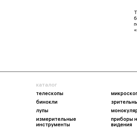
Т
б
п
«
каталог
телескопы
микроско
бинокли
зрительн
лупы
монокуля
измерительные
приборы 
инструменты
видения