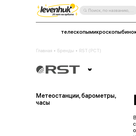
Поиск, по названию, артикулу, категории и др.
телескопы
микроскопы
бино
Главная
Бренды
RST (РСТ)
Метеостанции, барометры,
часы
В
с
о