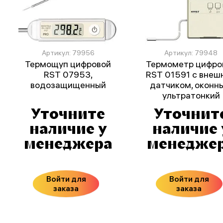
Артикул: 79956
Артикул: 79948
Термощуп цифровой
Термометр цифро
RST 07953,
RST 01591 с внеш
водозащищенный
датчиком, оконн
ультратонкий
Уточните
Уточнит
наличие у
наличие 
менеджера
менедже
Войти для
Войти для
заказа
заказа