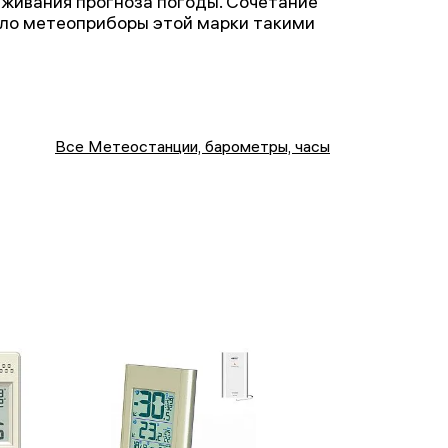
еживания прогноза погоды. Сочетание
ало метеоприборы этой марки такими
Все Метеостанции, барометры, часы