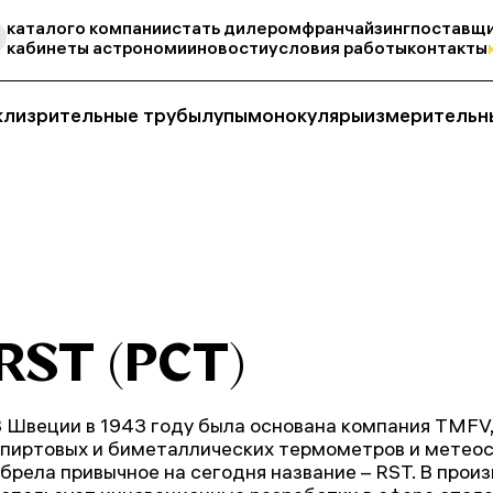
каталог
о компании
стать дилером
франчайзинг
поставщи
кабинеты астрономии
новости
условия работы
контакты
кли
зрительные трубы
лупы
монокуляры
измерительн
RST (РСТ)
 Швеции в 1943 году была основана компания TMFV
пиртовых и биметаллических термометров и метеост
брела привычное на сегодня название – RST. В прои